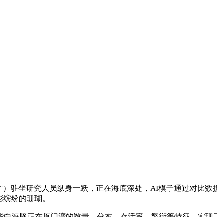
）驻坐研究人员纵身一跃，正在海底深处，AI模子通过对比数据
彩缤纷的珊瑚。
海豚正在厦门湾的数量、分布、存活率、繁衍等特征，实现了