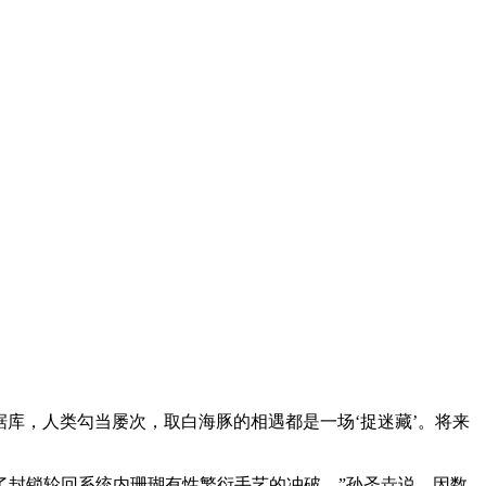
库，人类勾当屡次，取白海豚的相遇都是一场‘捉迷藏’。将来
封锁轮回系统内珊瑚有性繁衍手艺的冲破，”孙圣垚说。因数