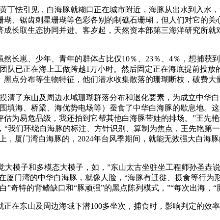
丁怯引见，白海豚就糊口正在城市附近，海豚从出水到入水，
珊瑚、锯齿刺星珊瑚等色彩各别的制礁石珊瑚，但人们对它的关
济成长取生态协同并进。客岁起，天然资本部第三海洋研究所就
长崽、少年、青年的群体占比仅10％、23％、4％，想捕获
，团队已正在海上工做跨越1万小时。然后固定正在海底提前投放
、黑点分布等生物特征，他们潜水收集散落的珊瑚断枝，破费大
清了东山及周边水域珊瑚群落分布和退化要素，为成立中华白海
填海、桥梁、海优势电场等）蚕食了中华白海豚的歇息地。这是生殖
名录中被评估为易危品级，我还拍到它帮其他白海豚带娃的排场。”
，“我们环绕白海豚的标注、方针识别、算制为焦点，王先艳第一
上，厦门湾白海豚的，2024年台风季期间，就能无效强大白海
系视觉大模子和多模态大模子，如，”东山太古坐驻坐工程师孙圣
，正在厦门湾的中华白海豚，就像人脸，“海豚有迁徙、摄食等行
”奇特的背鳍缺口和“豚顽强”的黑点陈列模式，”“每次出海，
东山及周边海域下潜100多坐次，捕食时，影响判定的效率。