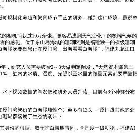
上。
瑚规模化养殖和繁育环节手艺的研究，碰到这种环境，虽说整
。
的相机捕获过10万余张。更容易遭到天气变化下的极端气候的
使者的感化。位于东山岛海域的珊瑚区则是福建独一的省级珊瑚
白海豚次要歇息正在厦门湾，出海看看白海豚”，福建九龙江口
0年，研究人员需要破费2～3天做判定阐发，”天然资本部第三
1％，缸内的水质、温度、光照以至水里的微量元素都要严酷把
水下视频数据的阐发依赖研究人员判读，目前有8个种群分布
门湾繁衍的白海豚雌性个别至多有13头，“厦门跟其他的处
山珊瑚群落属于生态懦弱带？
身份的根据。取守护白海豚雷同，为国度一级动物，福建AI