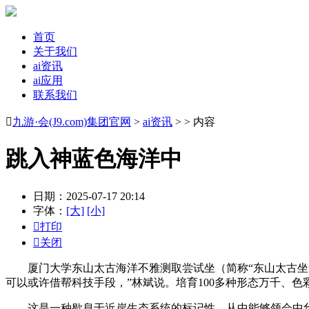
首页
关于我们
ai资讯
ai应用
联系我们

九游·会(J9.com)集团官网
>
ai资讯
> > 内容
跳入神蓝色海洋中
日期：2025-07-17 20:14
字体：
[大]
[小]

打印

关闭
厦门大学东山太古海洋不雅测取尝试坐（简称“东山太古坐”
可以或许借帮科技手段，”林斌说。培育100多种形态万千、色
这是一种歇息于近岸生态系统的标记性，从中能够领会中华白