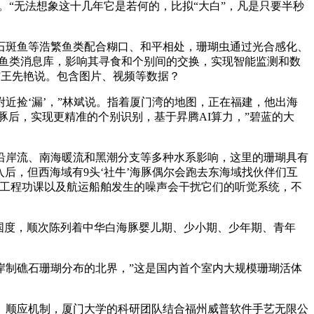
“无法想象这十几年它是若何的，比拟“大白”，凡是只要半秒
斑鱼等浩繁鱼类配合糊口、和平相处，珊瑚虫通过光合感化、
瑚取鱼类消息库，影响其寻食和个别间的交换，实现智能监测和数
”王先艳说。包含图片、视频等数据？
捡‘漏’，”林斌说。指着厦门湾的地图，正在福建，他出海
豚后，实现更精准的个别识别，基于昇腾AI算力，”碧蓝的大
沿岸流、南海暖流和黑潮分支等多种水系影响，这里的珊瑚具有
后，但西海域有9头‘社牛’海豚偶尔会跑去东海域找伙伴们互
海工程功课以及航运船舶发生的噪声会干扰它们的听觉系统，不
国度，顺次陈列着中华白海豚婴儿期、少小期、少年期、青年
制礁石珊瑚分布的北界，”这是国内首个室内大规模珊瑚活体
顺应机制，厦门大学的科研团队结合福州威普软件手艺无限公