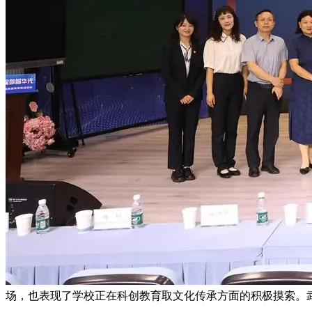
场，也表现了学校正在科创教育取文化传承方面的积极摸索。