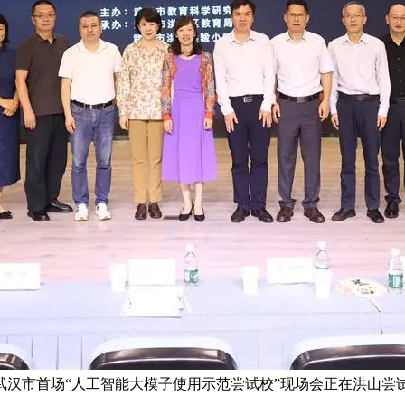
武汉市首场“人工智能大模子使用示范尝试校”现场会正在洪山尝