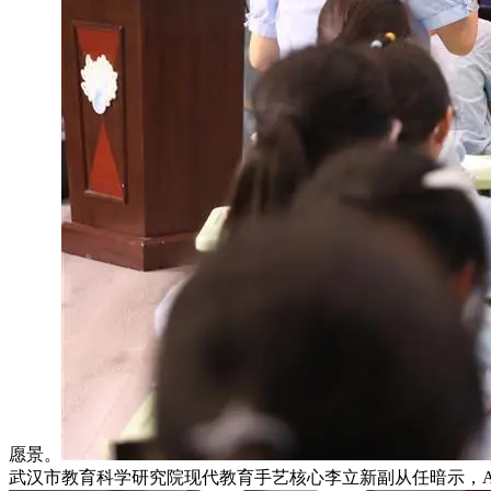
愿景。
武汉市教育科学研究院现代教育手艺核心李立新副从任暗示，A