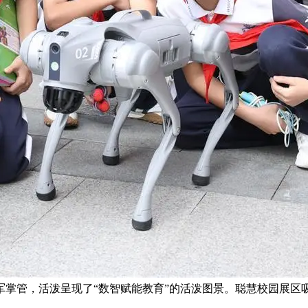
军掌管，活泼呈现了“数智赋能教育”的活泼图景。聪慧校园展区