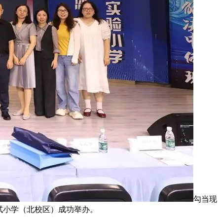
勾当现
试小学（北校区）成功举办。