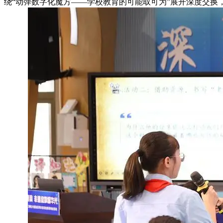
绕“动弹数字化魔方——学校教育的可能取可为”展开深度交换，