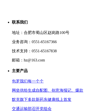
联系我们
地址：合肥市蜀山区赵岗路100号
业务咨询：0551-65167366
技术支持：0551-65167838
邮箱：hz@163.com
主要产品
包罗我们每一个个
网坐供给生成自配图、创意海报记、爆款
默克旗下多款新药东健康线上首发
交通运输部召开党组会